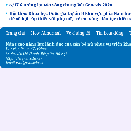
6/17 ý tưởng lọt vào vòng chung kết Genesis 2024
Hội thảo Khoa học Quốc gia Dự án 8 khu vực phía Nam hư
đề xã hội cấp thiết với phụ nữ, trẻ em vùng dân tộc thiểu 
Trang chủ
How Abnormal
Về chúng tôi
Tin hoạt động
T
Nâng cao năng lực lãnh đạo của cán bộ nữ phục vụ triển kha
Học viện Phụ nữ Việt Nam
68 Nguyễn Chí Thanh, Đống Đa, Hà Nội
https://hvpnvn.edu.vn/
Email:
v
wa@vwa.edu.vn