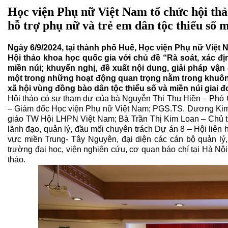
Học viện Phụ nữ Việt Nam tổ chức hội thả
hỗ trợ phụ nữ và trẻ em dân tộc thiểu số 
Ngày 6/9/2024, tại thành phố Huế, Học viện Phụ nữ Việt
Hội thảo khoa học quốc gia với chủ đề “Rà soát, xác địn
miền núi; khuyến nghị, đề xuất nội dung, giải pháp vận 
một trong những hoạt động quan trọng nằm trong khuôn k
xã hội vùng đồng bào dân tộc thiểu số và miền núi giai 
Hội thảo có sự tham dự của bà Nguyễn Thị Thu Hiền – Phó 
– Giám đốc Học viện Phụ nữ Việt Nam; PGS.TS. Dương Kim
giáo TW Hội LHPN Việt Nam; Bà Trần Thị Kim Loan – Chủ tị
lãnh đạo, quản lý, đầu mối chuyên trách Dự án 8 – Hội liên
vực miền Trung- Tây Nguyên, đại diện các cán bộ quản lý,
trường đại học, viện nghiên cứu, cơ quan báo chí tại Hà Nộ
thảo.