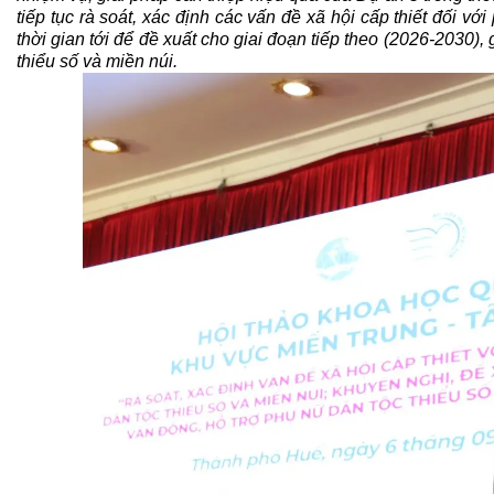
tiếp tục
rà soát, xác định các vấn đề xã hội cấp thiết
đối
với 
thời gian tới để đề xuất cho giai đoạn
tiếp theo
(2026-2030)
,
thiểu số và miền núi.