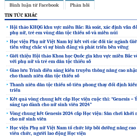
Bình luận từ Facebook
Phản hồi
TIN TỨC KHÁC
Hội thảo KHQG khu vực miền Bắc: Rà soát, xác định vấn đề 
phụ nữ, trẻ em vùng dân tộc thiểu số và miền núi
Học viện Phụ nữ Việt Nam ký kết với các đối tác ngành Giớ
tiến vững chắc vì sự bình đẳng và phát triển bền vững
Giới thiệu Hội thảo Khoa học Quốc gia khu vực miền Bắc về
với phụ nữ và trẻ em dân tộc thiểu số
Giao lưu Trình diễn sáng kiến truyền thông nâng cao nhận
cho thanh niên dân tộc thiểu số
Thanh niên dân tộc thiểu số tiên phong thay đổi định kiến
triển
Kết quả vòng chung kết cấp Học viện cuộc thi: “Genesis – 
sáng tạo dành cho nữ sinh viên 2024”
Vòng chung kết Genesis 2024 cấp Học viện: Sân chơi khởi 
cho nữ sinh viên
Học viện Phụ nữ Việt Nam tổ chức lớp bồi dưỡng nâng cao
viên chức, người lao động Học viện