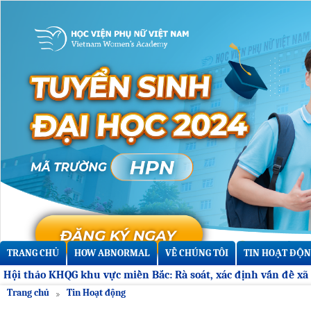
TRANG CHỦ
HOW ABNORMAL
VỀ CHÚNG TÔI
TIN HOẠT ĐỘN
Trang chủ
Tin Hoạt động