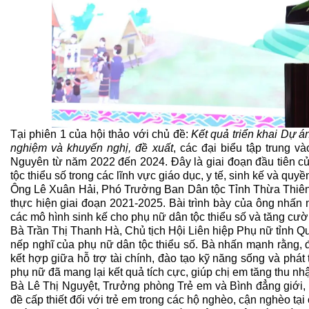
Tại phiên 1 của hội thảo với chủ đề:
Kết quả triển khai Dự á
nghiệm và khuyến nghị, đề xuất
, các đại biểu tập trung v
Nguyên từ năm 2022 đến 2024. Đây là giai đoạn đầu tiên củ
tộc thiểu số trong các lĩnh vực giáo dục, y tế, sinh kế và quyền
Ông Lê Xuân Hải, Phó Trưởng Ban Dân tộc Tỉnh Thừa Thiên H
thực hiện giai đoạn 2021-2025. Bài trình bày của ông nhấn
các mô hình sinh kế cho phụ nữ dân tộc thiểu số và tăng cườn
Bà Trần Thị Thanh Hà, Chủ tịch Hội Liên hiệp Phụ nữ tỉnh Quả
nếp nghĩ của phụ nữ dân tộc thiểu số. Bà nhấn mạnh rằng, đ
kết hợp giữa hỗ trợ tài chính, đào tạo kỹ năng sống và phát
phụ nữ đã mang lại kết quả tích cực, giúp chị em tăng thu nhậ
Bà Lê Thị Nguyệt, Trưởng phòng Trẻ em và Bình đẳng giới,
đề cấp thiết đối với trẻ em trong các hộ nghèo, cận nghèo tạ