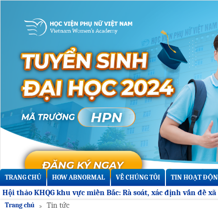
TRANG CHỦ
HOW ABNORMAL
VỀ CHÚNG TÔI
TIN HOẠT ĐỘN
Trang chủ
Tin tức