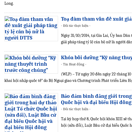
Long.
Toạ đàm tham vấn đề xuất giải
- Đối tác thực hiện -
Ngày 31/10/2014, tại Gia Lai, Ủy ban Dân
giải pháp tăng tỷ lệ cán bộ nữ là người d
Khóa bồi dưỡng “Kỹ năng thuy
- Tin Hoạt động -
(WLP) – Từ ngày 20 đến ngày 22 tháng 10
khai hội nhập quốc tế” do Bộ Ngoại giao và Chương trình Phát triển Liên
Bảo đảm bình đẳng giới trong 
Quốc hội và đại biểu Hội đồn
- Đối tác thực hiện -
Tại kỳ họp thứ 8, Quốc hội khóa XIII sẽ th
hội (sửa đổi), Luật Bầu cử đại biểu Quốc