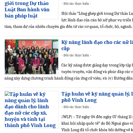
- Đối tác thực hiện -
Hội thảo “Lồng ghép giới trong Dự thảo 
lực lãnh đạo của cán bộ nữ phục vụ triển
tâm, tham dự của nhiều chuyên gia đến từ các cơ quan, tổ chức, bộ, ngành.
Kỹ năng lãnh đạo cho các nữ 
cấp
- Đối tác thực hiện -
Các kỹ năng được giảng dạy trong lớp tập 
tuyên truyền, vận động và phúc đáp các c
năng xây dựng chương trình hành động của ứng cử viên; và (v) Hướng dẫn/
Tập huấn về kỹ năng quản lý, 
phố Vĩnh Long
- Đối tác thực hiện -
(WLP) – Từ ngày 04 đến ngày 07 tháng 11
khai hội nhập quốc tế” do Bộ Ngoại giao 
Vĩnh Long đã tổ chức khóa bồi dưỡng về k