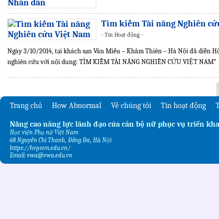
Tìm kiếm Tài năng Nghiên cứ
- Tin Hoạt động -
Ngày 3/10/2014, tại khách sạn Văn Miếu – Khâm Thiên – Hà Nội đã diễn Hội
nghiên cứu với nội dung: TÌM KIẾM TÀI NĂNG NGHIÊN CỨU VIỆT NAM”
Trang chủ
How Abnormal
Về chúng tôi
Tin hoạt động
T
Nâng cao năng lực lãnh đạo của cán bộ nữ phục vụ triển kha
Học viện Phụ nữ Việt Nam
68 Nguyễn Chí Thanh, Đống Đa, Hà Nội
https://hvpnvn.edu.vn/
Email:
v
wa@vwa.edu.vn